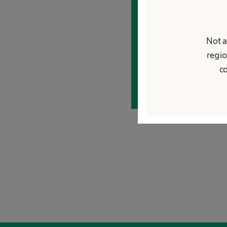
emplea
Si te lo estás preg
Not a
Pueden ser sorpren
regio
co
Descrubre más