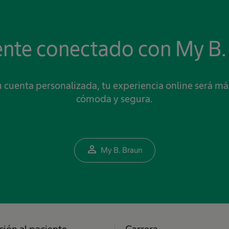
nte conectado con My B.
 cuenta personalizada, tu experiencia online será más
cómoda y segura.
person_outline
My B. Braun
ción al paciente
Carrera