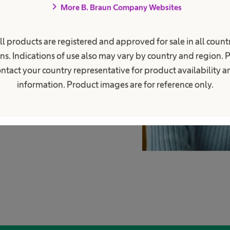
dor?
chevron_right
More B. Braun Company Websites
untando, aquí encontrarás respuestas.
ll products are registered and approved for sale in all countr
dentes...
ns. Indications of use also may vary by country and region. 
ntact your country representative for product availability 
information. Product images are for reference only.