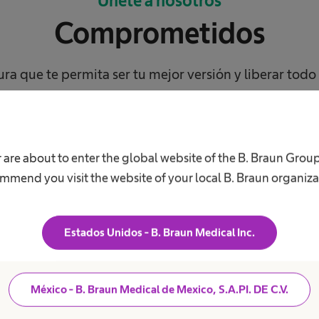
Únete a nosotros
Comprometidos
ura que te permita ser tu mejor versión y liberar todo 
 are about to enter the global website of the B. Braun Grou
mmend you visit the website of your local B. Braun organiza
Estados Unidos - B. Braun Medical Inc.
s B. Braun como
México - B. Braun Medical de Mexico, S.A.PI. DE C.V.