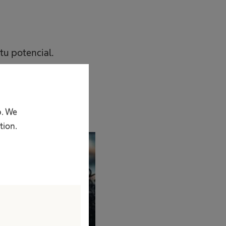
tu potencial.
p. We
tion.