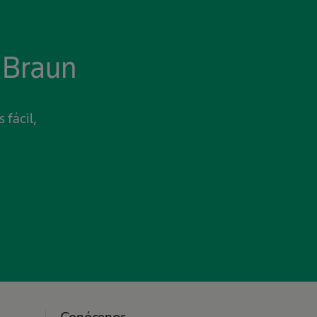
 Braun
 fácil,
Conócenos