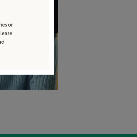
ies or
Please
and