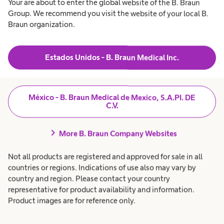
Your are about to enter the global website of the B. Braun
Group. We recommend you visit the website of your local B.
Braun organization.
Estados Unidos - B. Braun Medical Inc.
México - B. Braun Medical de Mexico, S.A.PI. DE
C.V.
chevron_right
More B. Braun Company Websites
El acceso es clave para la atención sanitaria
Not all products are registered and approved for sale in all
El acceso a la atención sanitaria es esencial para prevenir,
countries or regions. Indications of use also may vary by
diagnosticar y tratar enfermedades.
country and region. Please contact your country
representative for product availability and information.
Product images are for reference only.