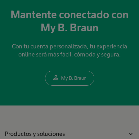
Mantente conectado con
My B. Braun
Con tu cuenta personalizada, tu experiencia
online será más fácil, cómoda y segura.
person_outline
My B. Braun
Productos y soluciones
expand_more