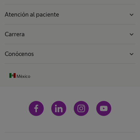
Atención al paciente
expand_more
Carrera
expand_more
Conócenos
expand_more
México