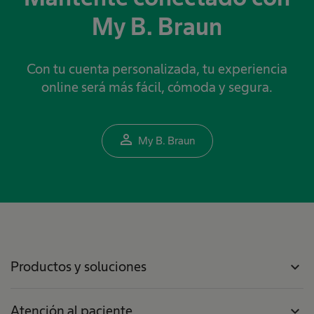
My B. Braun
Con tu cuenta personalizada, tu experiencia
online será más fácil, cómoda y segura.
person_outline
My B. Braun
Productos y soluciones
expand_more
Atención al paciente
expand_more