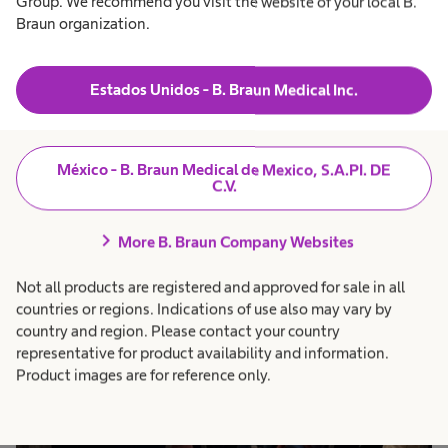
Group. We recommend you visit the website of your local B.
Braun organization.
Estados Unidos - B. Braun Medical Inc.
México - B. Braun Medical de Mexico, S.A.PI. DE
C.V.
chevron_right
More B. Braun Company Websites
Not all products are registered and approved for sale in all
countries or regions. Indications of use also may vary by
country and region. Please contact your country
representative for product availability and information.
Product images are for reference only.