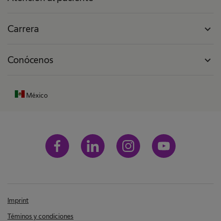
Carrera
expand_more
Conócenos
expand_more
México
Imprint
Téminos y condiciones