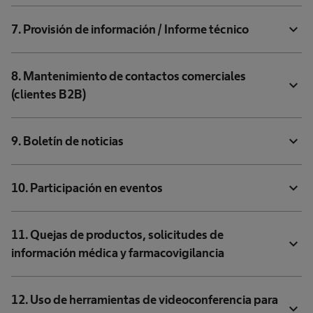
expand_more
7. Provisión de información / Informe técnico
8. Mantenimiento de contactos comerciales
expand_more
(clientes B2B)
expand_more
9. Boletín de noticias
expand_more
10. Participación en eventos
11. Quejas de productos, solicitudes de
expand_more
información médica y farmacovigilancia
12. Uso de herramientas de videoconferencia para
expand_more