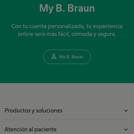
My B. Braun
Con tu cuenta personalizada, tu experiencia
online será más fácil, cómoda y segura.
person_outline
My B. Braun
Productos y soluciones
expand_more
Atención al paciente
expand_more