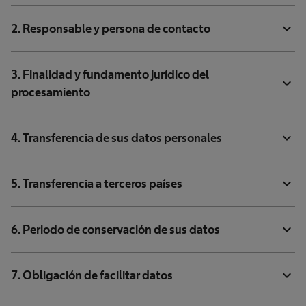
expand_more
2. Responsable y persona de contacto
3. Finalidad y fundamento jurídico del
expand_more
procesamiento
expand_more
4. Transferencia de sus datos personales
expand_more
5. Transferencia a terceros países
expand_more
6. Periodo de conservación de sus datos
expand_more
7. Obligación de facilitar datos