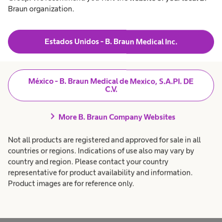
Braun organization.
expand_more
1. Uso destinado
Estados Unidos - B. Braun Medical Inc.
expand_more
2. Solicitudes de contacto
México - B. Braun Medical de Mexico, S.A.PI. DE
3. Cooperación con socios de ventas en el entorno
expand_more
C.V.
B2B
chevron_right
More B. Braun Company Websites
expand_more
4. Encuestas a clientes
Not all products are registered and approved for sale in all
countries or regions. Indications of use also may vary by
country and region. Please contact your country
expand_more
5. Visitas guiadas a la fábrica de Melsungen
representative for product availability and information.
Product images are for reference only.
6. Información para pacientes (de diálisis) y
expand_more
familiares